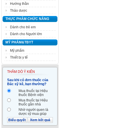
Hướng thần
Thảo dược
THỰC PHẨM CHỨC NĂNG
Dành cho trẻ em
Dành cho Người lớn
MỸ PHẨM&TBYT
Mỹ phẩm
Thiết bị y tế
THĂM DÒ Ý KIẾN
Sau khi có đơn thuốc của
Bác sỹ kê, bạn thường?
Mua thuốc tại Hiệu
thuốc Bệnh viện
Mua thuốc tại Hiệu
thuốc gần nhà
Nhờ người quen là
dược sỹ mua giúp
Biểu quyết
Xem kết quả