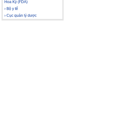
Hoa Kỳ (FDA)
› Bộ y tế
› Cục quản lý dược