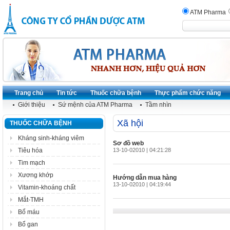
ATM Pharma
Trang chủ
Tin tức
Thuốc chữa bệnh
Thực phẩm chức năng
Giới thiệu
Sứ mệnh của ATM Pharma
Tầm nhìn
Xã hội
THUỐC CHỮA BỆNH
Kháng sinh-kháng viêm
Sơ đồ web
Tiêu hóa
13-10-02010 | 04:21:28
Tim mạch
Xương khớp
Hướng dẫn mua hàng
13-10-02010 | 04:19:44
Vitamin-khoáng chất
Mắt-TMH
Bổ máu
Bổ gan