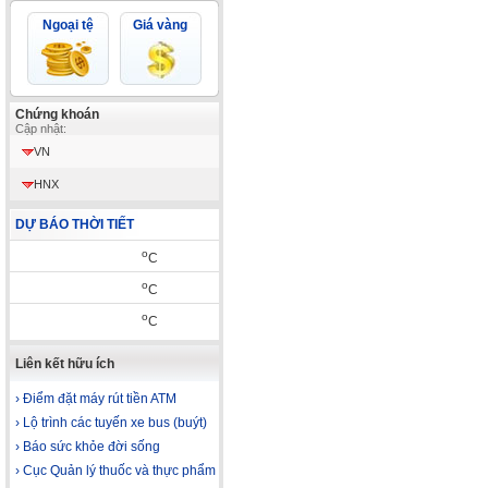
Ngoại tệ
Giá vàng
Chứng khoán
Cập nhật:
VN
HNX
DỰ BÁO THỜI TIẾT
o
C
o
C
o
C
Liên kết hữu ích
› Điểm đặt máy rút tiền ATM
› Lộ trình các tuyến xe bus (buýt)
› Báo sức khỏe đời sống
› Cục Quản lý thuốc và thực phẩm