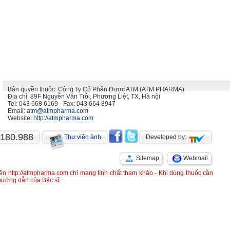
Bản quyền thuộc: Công Ty Cổ Phần Dược ATM (ATM PHARMA)
Địa chỉ: 89F Nguyễn Văn Trỗi, Phương Liệt, TX, Hà nội
Tel: 043 668 6169 - Fax: 043 664 8947
Email:
atm@atmpharma.com
Website:
http://atmpharma.com
.180.988
Thư viện ảnh
Developed by:
Sitemap
Webmail
rên http://atmpharma.com chỉ mang tính chất tham khảo - Khi dùng thuốc cần
 hướng dẫn của Bác sĩ.