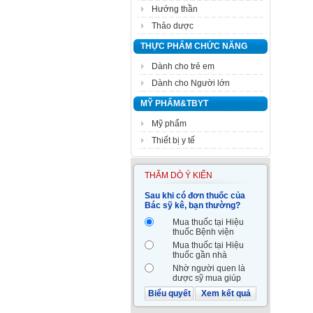
Hướng thần
Thảo dược
THỰC PHẨM CHỨC NĂNG
Dành cho trẻ em
Dành cho Người lớn
MỸ PHẨM&TBYT
Mỹ phẩm
Thiết bị y tế
THĂM DÒ Ý KIẾN
Sau khi có đơn thuốc của
Bác sỹ kê, bạn thường?
Mua thuốc tại Hiệu
thuốc Bệnh viện
Mua thuốc tại Hiệu
thuốc gần nhà
Nhờ người quen là
dược sỹ mua giúp
Biểu quyết
Xem kết quả