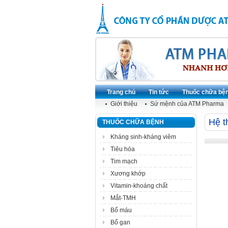
Trang chủ
Tin tức
Thuốc chữa bệ
Giới thiệu
Sứ mệnh của ATM Pharma
Hệ t
THUỐC CHỮA BỆNH
Kháng sinh-kháng viêm
Tiêu hóa
Tim mạch
Xương khớp
Vitamin-khoáng chất
Mắt-TMH
Bổ máu
Bổ gan