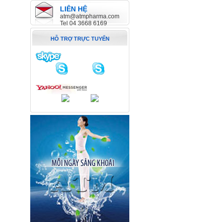
PHAREXTRA
LIÊN HỆ
atm@atmpharma.com
Tel 04 3668 6169
BRALCIB Eye Drops
HỖ TRỢ TRỰC TUYẾN