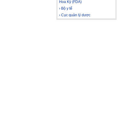
Hoa Kỳ (FDA)
› Bộ y tế
› Cục quản lý dược