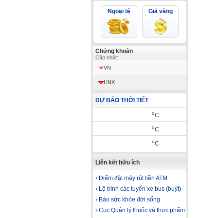
Ngoại tệ
Giá vàng
Chứng khoán
Cập nhật:
VN
HNX
DỰ BÁO THỜI TIẾT
o
C
o
C
o
C
Liên kết hữu ích
› Điểm đặt máy rút tiền ATM
› Lộ trình các tuyến xe bus (buýt)
› Báo sức khỏe đời sống
› Cục Quản lý thuốc và thực phẩm