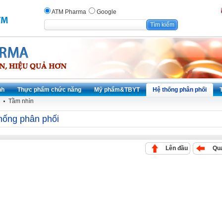
ATM Pharma
Google
nh
Thực phẩm chức năng
Mỹ phẩm&TBYT
Hệ thống phân phối
Tầm nhìn
hống phân phối
Lên đầu
Qua