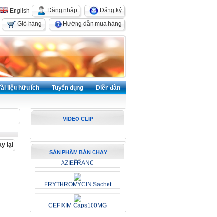
Đăng nhập
Đăng ký
English
Giỏ hàng
Hướng dẫn mua hàng
Tài liệu hữu ích
Tuyển dụng
Diễn đàn
VIDEO CLIP
y lại
SẢN PHẨM BÁN CHẠY
AZIEFRANC
ERYTHROMYCIN Sachet
CEFIXIM Caps100MG