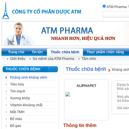
ATM Pharma
Trang chủ
Tin tức
Thuốc chữa bệnh
Thực phẩm chức năng
Giới thiệu
Sứ mệnh của ATM Pharma
Tầm nhìn
Thuốc chữa bệnh
THUỐC CHỮA BỆNH
Kháng sin
Kháng sinh-kháng viêm
Tiêu hóa
Dạng b
ALIPHAPET
Nhà sả
Tim mạch
:
Nhà ph
Xương khớp
Số Ðăn
Vitamin-khoáng chất
Giá bán
Mắt-TMH
Bổ máu
Thông tin thêm
Bổ gan