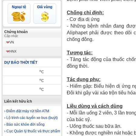
Ngoại tệ
Giá vàng
Chống chỉ định:
- Cơ địa dị ứng
- Những bệnh nhân đang được 
Chứng khoán
Aliphapet phải được theo dõi c
Cập nhật:
chống đông.
VN
HNX
Tương tác:
- Tăng tác động của thuốc chố
DỰ BÁO THỜI TIẾT
đồng thời.
o
C
Tác dụng phụ:
o
C
- Hiếm gặp: Biểu hiện dị ứng n
o
C
Đôi khi gây vài xáo trộn tiêu hó
Liên kết hữu ích
Liều dùng và cách dùng
› Điểm đặt máy rút tiền ATM
- Mỗi lần uống 2 viên, 3 lần tron
› Lộ trình các tuyến xe bus (buýt)
của bác sỹ.
› Báo sức khỏe đời sống
- Uống thuốc sau bữa ăn.
› Cục Quản lý thuốc và thực phẩm
- Không được nghiền nát hoặc b