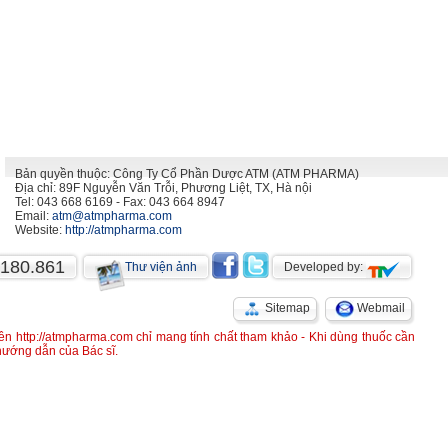
Bản quyền thuộc: Công Ty Cổ Phần Dược ATM (ATM PHARMA)
Địa chỉ: 89F Nguyễn Văn Trỗi, Phương Liệt, TX, Hà nội
Tel: 043 668 6169 - Fax: 043 664 8947
Email:
atm@atmpharma.com
Website:
http://atmpharma.com
.180.861
Thư viện ảnh
Developed by:
Sitemap
Webmail
rên http://atmpharma.com chỉ mang tính chất tham khảo - Khi dùng thuốc cần
 hướng dẫn của Bác sĩ.