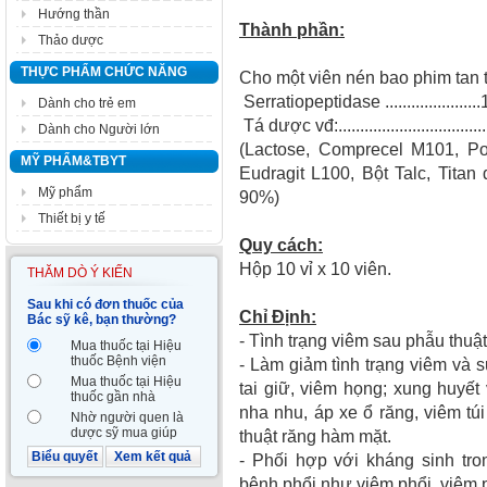
Hướng thần
Thành phần:
Thảo dược
THỰC PHẨM CHỨC NĂNG
Cho một viên nén bao phim tan t
Serratiopeptidase ....................
Dành cho trẻ em
Tá dược vđ:................................
Dành cho Người lớn
(Lactose, Comprecel M101, Po
MỸ PHẨM&TBYT
Eudragit L100, Bột Talc, Titan
Mỹ phẩm
90%)
Thiết bị y tế
Quy cách:
Hộp 10 vỉ x 10 viên.
THĂM DÒ Ý KIẾN
Sau khi có đơn thuốc của
Chỉ Định:
Bác sỹ kê, bạn thường?
- Tình trạng viêm sau phẫu thu
Mua thuốc tại Hiệu
thuốc Bệnh viện
- Làm giảm tình trạng viêm và 
Mua thuốc tại Hiệu
tai giữ, viêm họng; xung huyết
thuốc gần nhà
nha nhu, áp xe ổ răng, viêm túi
Nhờ người quen là
dược sỹ mua giúp
thuật răng hàm mặt.
Biểu quyết
Xem kết quả
- Phối hợp với kháng sinh tro
bệnh phổi như viêm phổi, viêm 